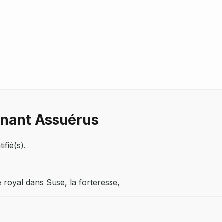
nnant Assuérus
fié(s).
e royal dans Suse, la forteresse,