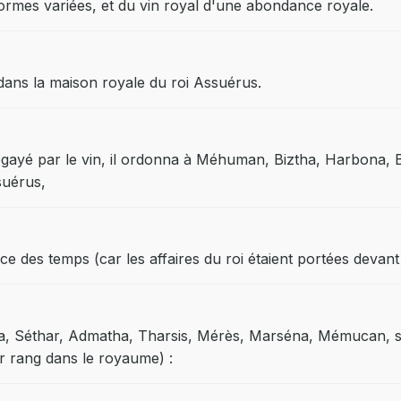
ormes variées, et du vin royal d'une abondance royale.
 dans la maison royale du roi Assuérus.
égayé par le vin, il ordonna à Méhuman, Biztha, Harbona, B
suérus,
ce des temps (car les affaires du roi étaient portées devant 
na, Séthar, Admatha, Tharsis, Mérès, Marséna, Mémucan, s
ier rang dans le royaume) :