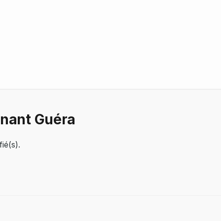
nnant Guéra
ié(s).