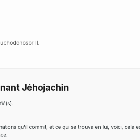
uchodonosor II.
nnant Jéhojachin
ié(s).
tions qu'il commit, et ce qui se trouva en lui, voici, cela est
ace.