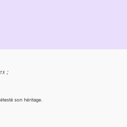
es ;
détesté son héritage.