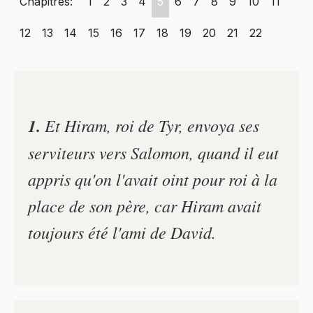
Chapitres:
1
2
3
4
5
6
7
8
9
10
11
12
13
14
15
16
17
18
19
20
21
22
1.
Et Hiram, roi de Tyr, envoya ses
serviteurs vers Salomon, quand il eut
appris qu'on l'avait oint pour roi à la
place de son père, car Hiram avait
toujours été l'ami de David.