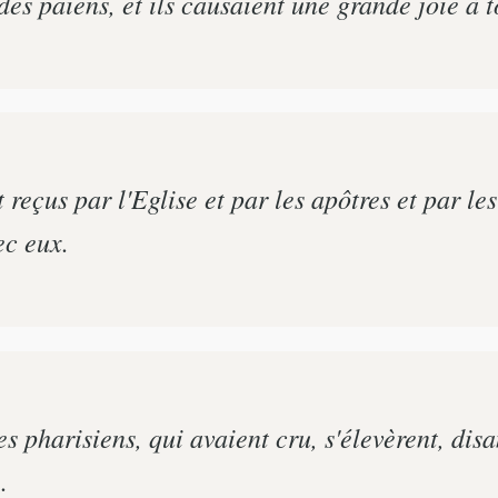
es païens, et ils causaient une grande joie à to
 reçus par l'Eglise et par les apôtres et par les
ec eux.
pharisiens, qui avaient cru, s'élevèrent, disant
.