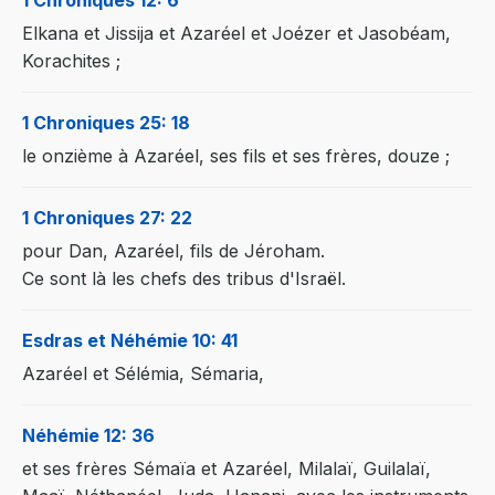
1 Chroniques 12: 6
Elkana et Jissija et Azaréel et Joézer et Jasobéam,
Korachites ;
1 Chroniques 25: 18
le onzième à Azaréel, ses fils et ses frères, douze ;
1 Chroniques 27: 22
pour Dan, Azaréel, fils de Jéroham.
Ce sont là les chefs des tribus d'Israël.
Esdras et Néhémie 10: 41
Azaréel et Sélémia, Sémaria,
Néhémie 12: 36
et ses frères Sémaïa et Azaréel, Milalaï, Guilalaï,