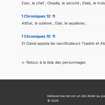
Ezer, le chef ; Obadia, le second ; Eliab, le troi
1 Chroniques 12: 11
Atthaï, le sixième ; Eliel, le septième ;
1 Chroniques 15: 11
Et David appela les sacrificateurs Tsadok et Abi
← Retour à la liste des personnages
biblesacree.net est un site dédié au pa
© 2026