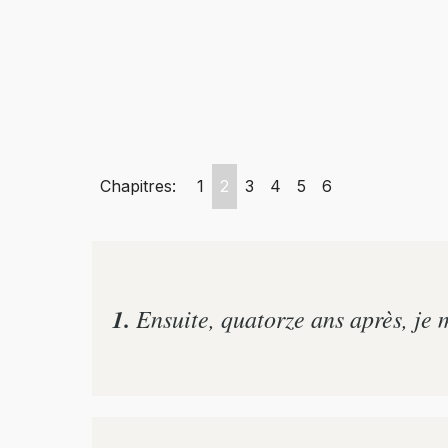
Chapitres:
1
2
3
4
5
6
1.
Ensuite, quatorze ans après, je 