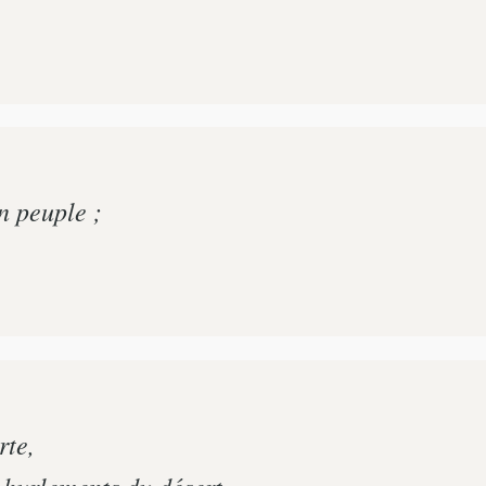
on peuple ;
rte,
 hurlements du désert.