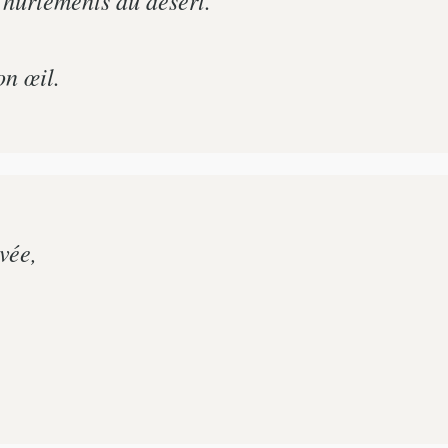
on œil.
vée,