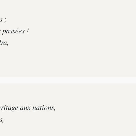
s ;
 passées !
dra,
itage aux nations,
s,