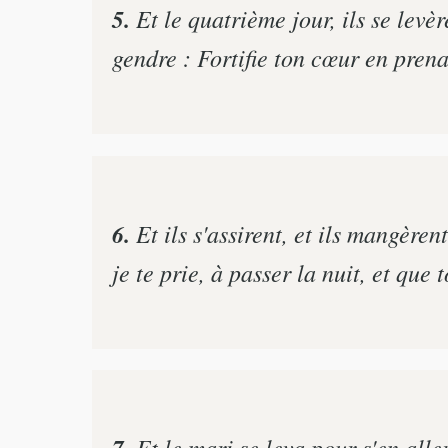
5.
Et le quatrième jour, ils se levère
gendre : Fortifie ton cœur en prena
6.
Et ils s'assirent, et ils mangèren
je te prie, à passer la nuit, et que 
Et le mari se leva pour s'en aller