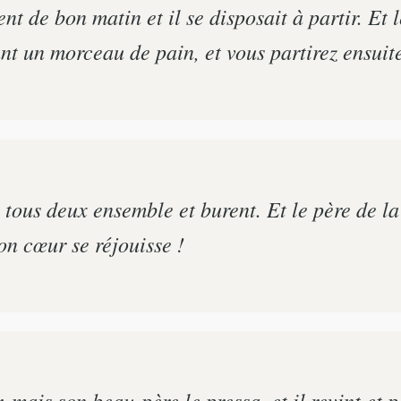
nt de bon matin et il se disposait à partir. Et l
nt un morceau de pain, et vous partirez ensuit
t tous deux ensemble et burent. Et le père de la
ton cœur se réjouisse !
, mais son beau-père le pressa, et il revint et p