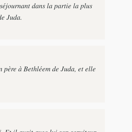
 séjournant dans la partie la plus
de Juda.
on père à Bethléem de Juda, et elle
 Et il avait avec lui son serviteur