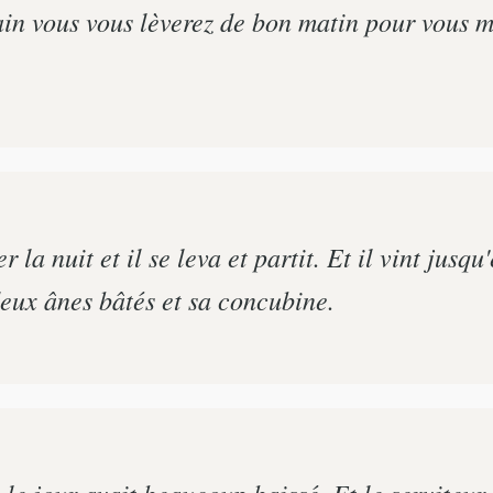
ain vous vous lèverez de bon matin pour vous me
 la nuit et il se leva et partit. Et il vint jusqu
 deux ânes bâtés et sa concubine.
le jour avait beaucoup baissé. Et le serviteur d