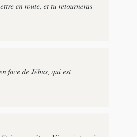
ttre en route, et tu retourneras
'en face de Jébus, qui est
it à son maître : Viens, je te prie,