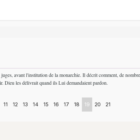
es juges, avant l'institution de la monarchie. Il décrit comment, de nombre
ir. Dieu les délivrait quand ils Lui demandaient pardon.
11
12
13
14
15
16
17
18
19
20
21