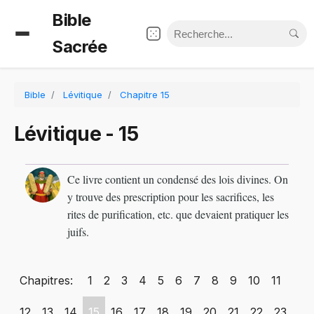
Bible
Sacrée
Bible
Lévitique
Chapitre 15
Lévitique - 15
Ce livre contient un condensé des lois divines. On
y trouve des prescription pour les sacrifices, les
rites de purification, etc. que devaient pratiquer les
juifs.
Chapitres:
1
2
3
4
5
6
7
8
9
10
11
12
13
14
15
16
17
18
19
20
21
22
23