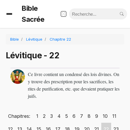
Bible
Sacrée
Bible
Lévitique
Chapitre 22
Lévitique - 22
Ce livre contient un condensé des lois divines. On
y trouve des prescription pour les sacrifices, les
rites de purification, etc. que devaient pratiquer les
juifs.
Chapitres:
1
2
3
4
5
6
7
8
9
10
11
12
13
14
15
16
17
18
19
20
21
22
23