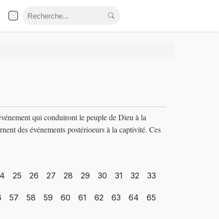
s événement qui conduiront le peuple de Dieu à la
rnent des événements postérioeurs à la captivité. Ces
4
25
26
27
28
29
30
31
32
33
6
57
58
59
60
61
62
63
64
65