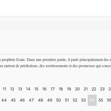
 du prophète Esaïe. Dans une première partie, il parle principalement de
ra surtout de prédictions, des avertissements et des promesses qui conce
11
12
13
14
15
16
17
18
19
20
21
22
23
2
44
45
46
47
48
49
50
51
52
53
54
55
5