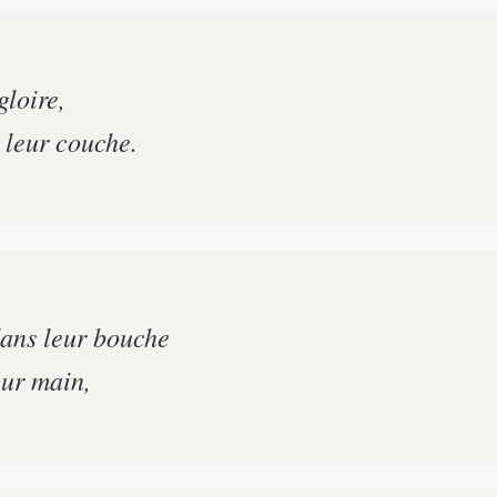
gloire,
r leur couche.
dans leur bouche
eur main,