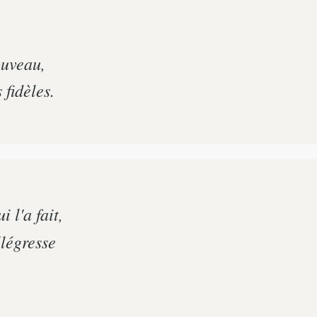
ouveau,
 fidèles.
 l'a fait,
llégresse