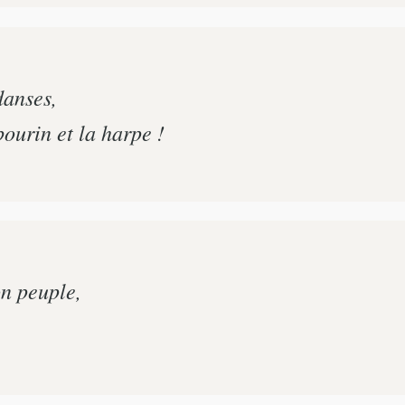
danses,
ourin et la harpe !
on peuple,